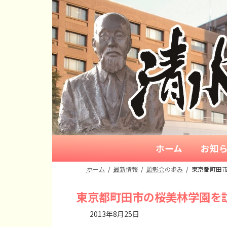
コ
ナ
ン
ビ
テ
ゲ
ン
ー
ツ
シ
へ
ョ
ス
ン
キ
に
ッ
移
プ
動
ホーム
お知
ホーム
最新情報
顕彰会の歩み
東京都町田
東京都町田市の桜美林学園を
2013年8月25日