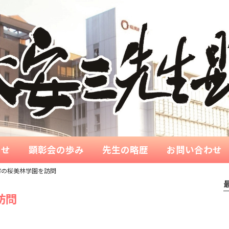
らせ
顕彰会の歩み
先生の略歴
お問い合わせ
市の桜美林学園を訪問
訪問