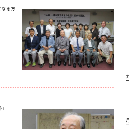
になる方
跡」