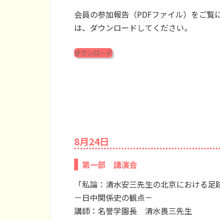
会員の参加報告（PDFファイル）をご覧
は、ダウンロードしてください。
ダウンロード
8月24日
第一部 講演会
「私論：清水安三先生の北京における足
－日中関係史の観点－
講師：名誉学園長 清水畏三先生