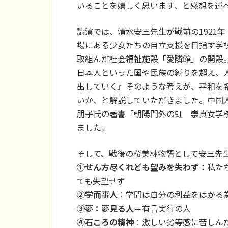
いることを嬉しく思います、と感想を述
講演では、清水安三先生が戦前の1921
場にある少女たちの自立支援を目指す学
取組んだ社会福祉施設「愛隣館」の開設
日本人といった国や民族の縛りを超え、
出していく』そのような考えが、平和を
いか、と解説していただきました。中国
朋子氏の著書「朝陽門外の虹 崇貞女学
ました。
そして、戦後の桜美林物語として安三先
①せん方尽くれども望みを失わず
：私た
ても失望せず
②学而事人
：学問は自分の利益をはかる
③夢：夢見る人
＝有言実行の人
④石ころの精神
：激しい劣等感に苦しんだ