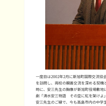
一度目は2002年2月に新旭町国際交流
を訪問し、両校の親善交流を深める契機とな
時に、安三先生の胸像が新旭町役場敷地
劇「清水安三物語 その空に虹を架けよ
安三先生のご縁で、今も高島市内の中学