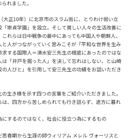
べられました。
年（大正10年）に北京市のスラム街に、とりわけ弱い立
校「崇貞学園」を設立。そして貧しい人々の生活改善に
。これらは日中戦争の最中にあっても中国人や朝鮮人、
人と人がつながっていく営みこそが『平和な世界を生み
希求する国際人＝清水安三先生の根底にあったのではな
人は「井戸を掘った人」を決して忘れはしない、と山崎
校の人びと」を引用して安三先生の功績をお話いただき
生の生き様を示す四つの言葉をご紹介いただきました。
ちは、四方から苦しめられても行き詰らず、途方に暮れ
為にするのではなく、社会に役立つ為にするもの
思春期から生涯の師ウィリアム メレル ヴォーリスと