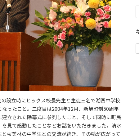
協会の設立時にヒックス校長先生と生徒三名で湖西中学校
ったこと。二度目は2004年12月、新旭町制50周年
に建立された除幕式に参列したこと、そして同時に町民
」を見て感動したことなどお話をいただきました。清水
生と桜美林の中学生との交流が続き、その輪が広がって