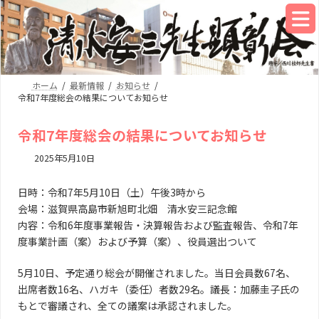
コ
ナ
ン
ビ
テ
ゲ
MENU
ン
ー
ツ
シ
へ
ョ
ホーム
最新情報
お知らせ
ス
ン
令和7年度総会の結果についてお知らせ
キ
に
ッ
移
令和7年度総会の結果についてお知らせ
プ
動
2025年5月10日
日時：令和7年5月10日（土）午後3時から
会場：滋賀県高島市新旭町北畑 清水安三記念館
内容：令和6年度事業報告・決算報告および監査報告、令和7年
度事業計画（案）および予算（案）、役員選出ついて
5月10日、予定通り総会が開催されました。当日会員数67名、
出席者数16名、ハガキ（委任）者数29名。議長：加藤圭子氏の
もとで審議され、全ての議案は承認されました。