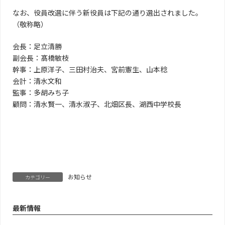
なお、役員改選に伴う新役員は下記の通り選出されました。
（敬称略）
会長：足立清勝
副会長：髙橋敏枝
幹事：上原洋子、三田村治夫、宮前憲生、山本稔
会計：清水文和
監事：多胡みち子
顧問：清水賢一、清水淑子、北畑区長、湖西中学校長
お知らせ
カテゴリー
最新情報